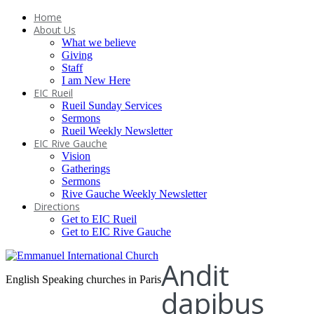
Home
About Us
What we believe
Giving
Staff
I am New Here
EIC Rueil
Rueil Sunday Services
Sermons
Rueil Weekly Newsletter
EIC Rive Gauche
Vision
Gatherings
Sermons
Rive Gauche Weekly Newsletter
Directions
Get to EIC Rueil
Get to EIC Rive Gauche
Andit
English Speaking churches in Paris
dapibus