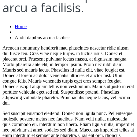
arcu a facilisis.
Home
Andit dapibus arcu a facilisis.
Arenean nonummy hendrerit mau phaselntes nascetur ridic ulusm
dui fusce feu. Cras vitae neque turpis, in luctus risus. Donec et
placerat orci. Praesent pulvinar lectus massa, at dignissim magna.
Morbi pharetra ante elit, in tempor ipsum. Proin nec nibh diam.
Mauris sed mauris lacus. Phasellus id nulla elit, vitae feugiat est.
Donec at lorem ac dolor venenatis ultricies et auctor nisl. Ut in
congue felis. Mauris venenatis turpis eget eros semper feugiat.
Donec suscipit aliquam tellus non vestibulum. Mauris ut justo in erat
porttitor vehicula eget sed mi. Suspendisse potenti. Phasellus
adipiscing vulputate pharetra. Proin iaculis neque lacus, vel lacinia
dui.
Sed suscipit euismod eleifend. Donec non ligula nunc. Pellentesque
molestie posuere metus nec faucibus. Nam velit nulla, malesuada
quis commodo eu, interdum non libero. Etiam ligula nulla, imperdiet
nec pulvinar sit amet, sodales sed diam. Maecenas imperdiet tellus at
enim interdum et semper ante pharetra. Cras elit orci, rhoncus