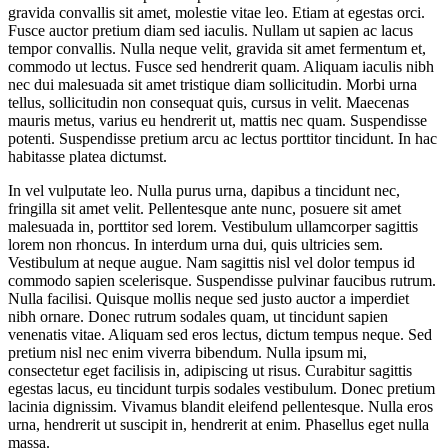
gravida convallis sit amet, molestie vitae leo. Etiam at egestas orci.
Fusce auctor pretium diam sed iaculis. Nullam ut sapien ac lacus
tempor convallis. Nulla neque velit, gravida sit amet fermentum et,
commodo ut lectus. Fusce sed hendrerit quam. Aliquam iaculis nibh
nec dui malesuada sit amet tristique diam sollicitudin. Morbi urna
tellus, sollicitudin non consequat quis, cursus in velit. Maecenas
mauris metus, varius eu hendrerit ut, mattis nec quam. Suspendisse
potenti. Suspendisse pretium arcu ac lectus porttitor tincidunt. In hac
habitasse platea dictumst.
In vel vulputate leo. Nulla purus urna, dapibus a tincidunt nec,
fringilla sit amet velit. Pellentesque ante nunc, posuere sit amet
malesuada in, porttitor sed lorem. Vestibulum ullamcorper sagittis
lorem non rhoncus. In interdum urna dui, quis ultricies sem.
Vestibulum at neque augue. Nam sagittis nisl vel dolor tempus id
commodo sapien scelerisque. Suspendisse pulvinar faucibus rutrum.
Nulla facilisi. Quisque mollis neque sed justo auctor a imperdiet
nibh ornare. Donec rutrum sodales quam, ut tincidunt sapien
venenatis vitae. Aliquam sed eros lectus, dictum tempus neque. Sed
pretium nisl nec enim viverra bibendum. Nulla ipsum mi,
consectetur eget facilisis in, adipiscing ut risus. Curabitur sagittis
egestas lacus, eu tincidunt turpis sodales vestibulum. Donec pretium
lacinia dignissim. Vivamus blandit eleifend pellentesque. Nulla eros
urna, hendrerit ut suscipit in, hendrerit at enim. Phasellus eget nulla
massa.